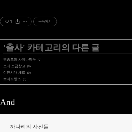
1
구독하기
'
출사
' 카테고리의 다른 글
영종도와 차이나타운
(0)
소래 소금창고
(0)
야인시대 세트
(0)
쁘띠프랑스
(0)
And
까나리의 사진들