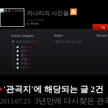
까나리의 사진들
Canon EOS 6D
by 까나리
Tag
블로그 주소는 이곳
분류 전체보기
(79)
음식
(29)
풍경
(25)
출사
(5)
인물
(3)
여행
(7)
기타
(9)
'관곡지'에 해당되는 글 2건
3년만에 다시찾은 관
2013.07.23