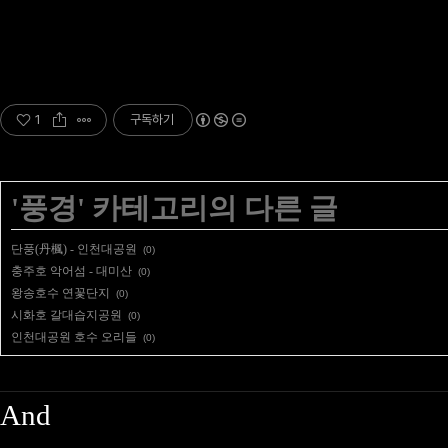
1
구독하기
'
풍경
' 카테고리의 다른 글
단풍(丹楓) - 인천대공원
(0)
충주호 악어섬 - 대미산
(0)
왕송호수 연꽃단지
(0)
시화호 갈대습지공원
(0)
인천대공원 호수 오리들
(0)
And