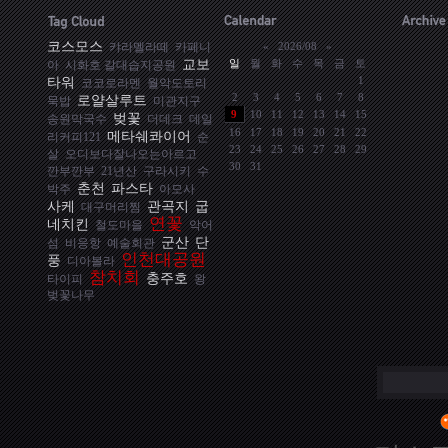
코스모스
«
2026/08
»
캬라멜라떼
카페니
교보
일
월
화
수
목
금
토
아
시화호 갈대습지공원
타워
1
코코로라멘
월악도토리
2
3
4
5
6
7
8
로얄살루트
묵밥
미관지구
9
10
11
12
13
14
15
벚꽃
송원막국수
더데크
데일
16
17
18
19
20
21
22
메타쉐콰이어
리커피121
순
23
24
25
26
27
28
29
살
오디보다잘나오는아르고
30
31
깐부깐부
21년산
구라시키
수
춘천
파스타
박주
아모사
사케
관곡지
굽
대구머리찜
연꽃
네치킨
철도마을
악어
군산
단
섬
비응항
예술회관
인천대공원
풍
디아볼라
참치회
충주호
타이피
왕
벚꽃나무