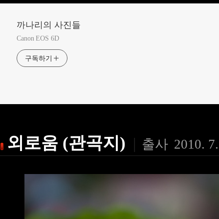
까나리의 사진들
Canon EOS 6D
구독하기
외로움 (관곡지)
|
출사
2010. 7.