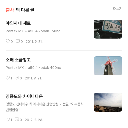
더보기
출사
의 다른 글
야인시대 세트
글 내용
Pentax MX + a50.4 kodak 160nc
0
0
2011. 9. 21.
소래 소금창고
글 내용
Pentax MX + a50.4 kodak 400nc
1
0
2011. 9. 21.
영종도와 차이나타운
글 내용
영종도 선녀바위 차이나타운 신승반점 가는길 "외부음식
반입환영"
1
0
2012. 2. 26.