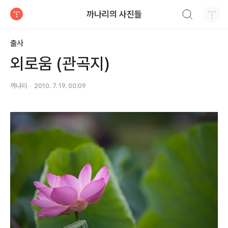
검색하기
까나리의 사진들
티스토리
출사
외로움 (관곡지)
까나리
2010. 7. 19. 00:09