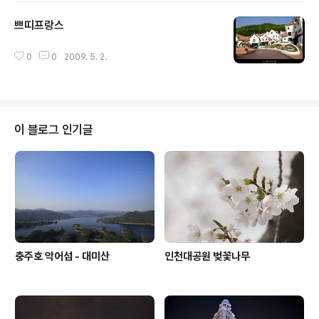
쁘띠프랑스
글 내용
0
0
2009. 5. 2.
이 블로그 인기글
충주호 악어섬 - 대미산
인천대공원 벚꽃나무