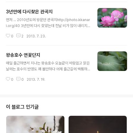
교통정체는 뽀너스~ 그래도 봄인데 한번 나가봐야지 하고
나섰는데 정말 30장도 안 찍고 돌아왔음 ;;; 그냥 자유공원
3년만에 다시찾은 관곡지
이나 갈껄 ㅠ_ㅠ
글 내용
먼저 ... 2010년도에 방문던 관곡지http://photo.kkanar
i.org/40 3년만에 다시 찾았는데 전날 비가 많이 내리지
않아서 그런지 연꽃에 물방울이 없어 좀 아쉬웠다. 비는 내
0
2
2013. 7. 23.
리지 않았지만 바람은 많이 불어 사진찍기에 그다지 좋은
조건은 아니였고 출사나온 동호회인분들은 꽤 많이 보였
다. 그래도 집에서 멀지 않은 거리에 있어 내년에도 다시 찾
왕송호수 연꽃단지
을듯~
글 내용
매일 출근하면서 지나는 왕송호수 오늘같이 바람없고 맑은
날에는 호수의 반영도 꽤 볼만하다 어제 출근길에 백통하
나 물려서 잠시 들려 사진을 찍는데 반바퀴 돌고나니 시간
0
0
2013. 7. 19.
도 모자르고 비가 내리네 주말에는 관곡지를 다시 노려봐
야지
이 블로그 인기글