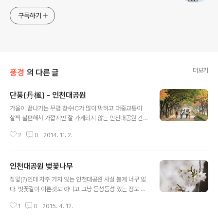
구독하기
더보기
풍경
의 다른 글
단풍(丹楓) - 인천대공원
글 내용
가을이 끝나가는 무렵 장수IC가 많이 막히고 대중교통이
살짝 불편해서 가깝지만 잘 가게되지 않는 인천대공원 간
다 간다 말만 하고 안가다가 우연찮게 방문을 했다. 사람이
2
0
2014. 11. 2.
많은 시간에 방문해서 사진찍기가 어려웠지만 처음 날린샷
이 가장 잘 나왔음 -_- 지난주 새벽에 방문했으면 더 좋았
을껄 ...
인천대공원 벚꽃나무
글 내용
집앞(?)인데 자주 가지 않는 인천대공원 사실 볼게 너무 없
다. 벚꽃길이 이쁜것도 아니고 그냥 듬성듬성 있는 정도 인
천사람들이 갈곳이 없어서 오는장소인 인천대공원 일부러
1
0
2015. 4. 12.
차 놓고 버스타고 왔는데 사람이 음청 많네 장수IC 근처라