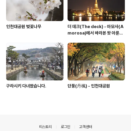
인천대공원 벚꽃나무
더 데크(The deck) - 아모사(A
morosa)에서 바라본 왓 아룬
(Wat Arun)
구라시키 다녀왔습니다.
단풍(丹楓) - 인천대공원
의안내
티스토리
로그인
고객센터