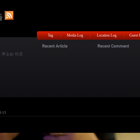
들
Tag
Media Log
Location Log
Guest
 주소는 이곳
3:13