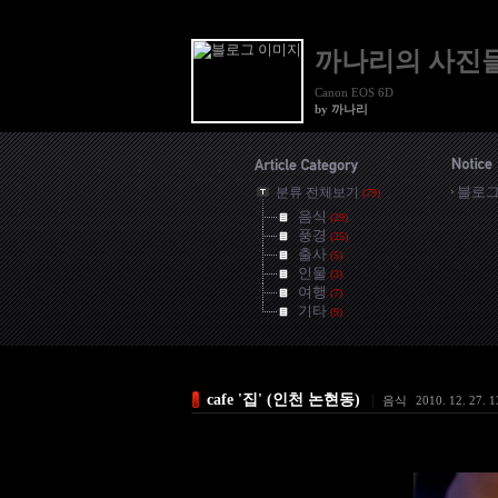
까나리의 사진
Canon EOS 6D
by 까나리
블로그
분류 전체보기
(79)
음식
(29)
풍경
(25)
출사
(5)
인물
(3)
여행
(7)
기타
(9)
cafe '집' (인천 논현동)
|
음식
2010. 12. 27. 1