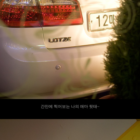
간만에 찍어보는 나의 애마 뒷태~