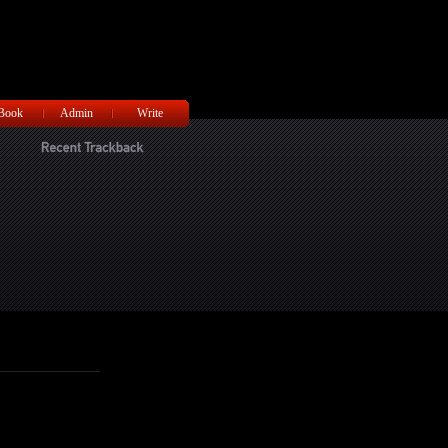
티스토리툴바
 Book
Admin
Write