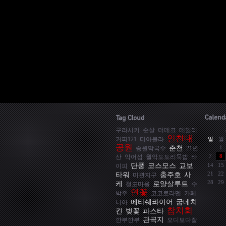
구라시키
순살
더데크
데일리
인천대
일
월
커피121
디아볼라
공원
춘천
1
송원막국수
21년
7
8
산
악어섬
월악도토리묵밥
타
단풍
코스모스
교보
14
15
이피
타워
충주호
사
21
22
미관지구
28
29
케
로얄살루트
철도마을
수
연꽃
박주
코코로라멘
카페
메타쉐콰이어
굽네치
니아
참치회
킨
벚꽃
파스타
관곡지
깐부깐부
오디보다잘