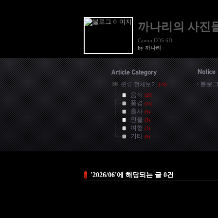
까나리의 사진
Canon EOS 6D
by 까나리
블로그
분류 전체보기
(79)
음식
(29)
풍경
(25)
출사
(5)
인물
(3)
여행
(7)
기타
(9)
'2026/06'에 해당되는 글 0건