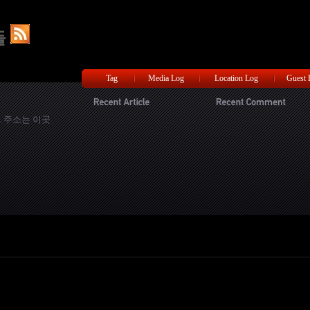
들
Tag
Media Log
Location Log
Guest
 주소는 이곳