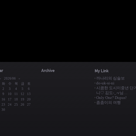
까나리의 심술보
«
2026/06
»
do-uk-si-ni
화
수
목
금
토
시큼한 도시미중년 단
2
3
4
5
6
니♡ 김도-_-v님…
9
10
11
12
13
Only One? Dopus!
16
17
18
19
20
좀좀이의 여행
23
24
25
26
27
30